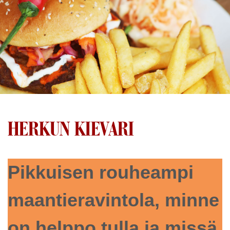
HERKUN KIEVARI
Pikkuisen rouheampi
maantieravintola, minne
on helppo tulla ja missä