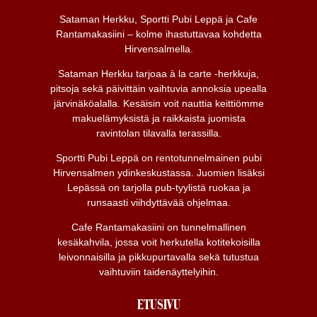
Sataman Herkku, Sportti Pubi Leppä ja Cafe
Rantamakasiini – kolme ihastuttavaa kohdetta
Hirvensalmella.
Sataman Herkku tarjoaa à la carte -herkkuja,
pitsoja sekä päivittäin vaihtuvia annoksia upealla
järvinäköalalla. Kesäisin voit nauttia keittiömme
makuelämyksistä ja raikkaista juomista
ravintolan tilavalla terassilla.
Sportti Pubi Leppä on rentotunnelmainen pubi
Hirvensalmen ydinkeskustassa. Juomien lisäksi
Lepässä on tarjolla pub-tyylistä ruokaa ja
runsaasti viihdyttävää ohjelmaa.
Cafe Rantamakasiini on tunnelmallinen
kesäkahvila, jossa voit herkutella kotitekoisilla
leivonnaisilla ja pikkupurtavalla sekä tutustua
vaihtuviin taidenäyttelyihin.
ETUSIVU