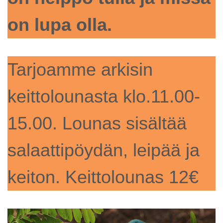
on lupa olla.
Tarjoamme arkisin
keittolounasta klo.11.00-
15.00. Lounas sisältää
salaattipöydän, leipää ja
keiton. Keittolounas 12€