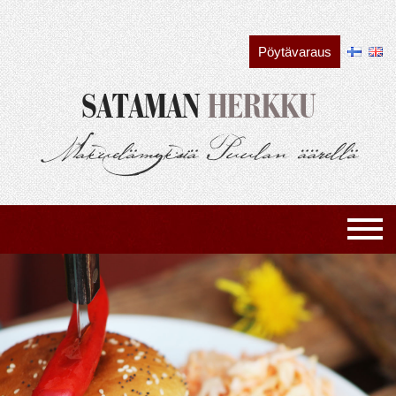
Siirry
sisältöön
Pöytävaraus
SATAMAN
HERKKU
Makuelämyksiä Puulan äärellä