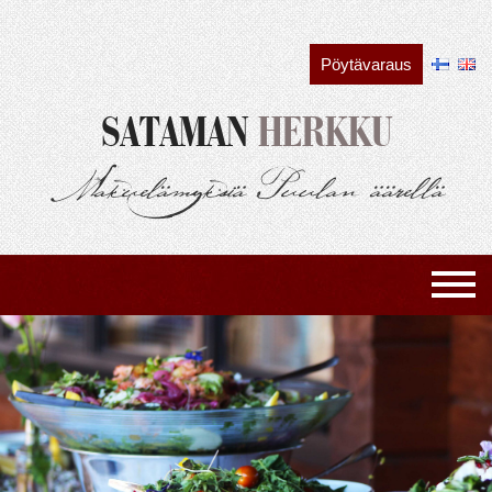
Siirry
sisältöön
Pöytävaraus
SATAMAN
HERKKU
Makuelämyksiä Puulan äärellä