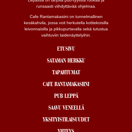
Lepässä on tarjolla pub-tyylistä ruokaa ja
runsaasti viihdyttävää ohjelmaa.
Cafe Rantamakasiini on tunnelmallinen
kesäkahvila, jossa voit herkutella kotitekoisilla
leivonnaisilla ja pikkupurtavalla sekä tutustua
vaihtuviin taidenäyttelyihin.
ETUSIVU
SATAMAN HERKKU
TAPAHTUMAT
CAFE RANTAMAKASIINI
PUB LEPPÄ
SAAVU VENEELLÄ
YKSITYISTILAISUUDET
YHTEYS